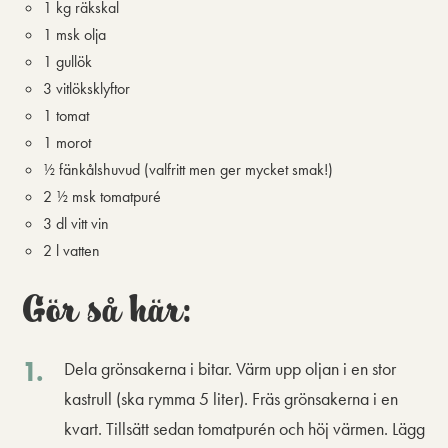
1 kg räkskal
1 msk olja
1 gullök
3 vitlöksklyftor
1 tomat
1 morot
½ fänkålshuvud (valfritt men ger mycket smak!)
2 ½ msk tomatpuré
3 dl vitt vin
2 l vatten
Gör så här:
Dela grönsakerna i bitar. Värm upp oljan i en stor
kastrull (ska rymma 5 liter). Fräs grönsakerna i en
kvart. Tillsätt sedan tomatpurén och höj värmen. Lägg