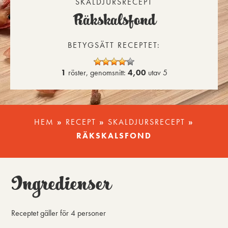
SKALDJURSRECEPT
Räkskalsfond
BETYGSÄTT RECEPTET:
1
röster, genomsnitt:
4,00
utav 5
HEM
»
RECEPT
»
SKALDJURSRECEPT
»
RÄKSKALSFOND
Ingredienser
Receptet gäller för
4 personer