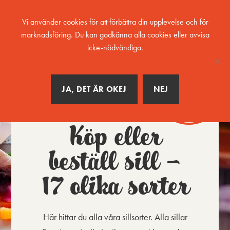
MENY
Vi använder cookies för att förbättra din upplevelse och för
marknadsföring. Du kan godkänna alla cookies eller avvisa
icke-nödvändiga.
20 sorters
JA, DET ÄR OKEJ
NEJ
sill
Köp eller
beställ sill –
17 olika sorter
Här hittar du alla våra sillsorter. Alla sillar