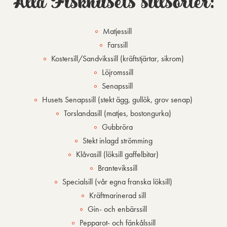
Alla Fiskhusets sillsorter:
Matjessill
Farssill
Kostersill/Sandvikssill (kräftstjärtar, sikrom)
Löjromssill
Senapssill
Husets Senapssill (stekt ägg, gullök, grov senap)
Torslandasill (matjes, bostongurka)
Gubbröra
Stekt inlagd strömming
Klåvasill (löksill gaffelbitar)
Brantevikssill
Specialsill (vår egna franska löksill)
Kräftmarinerad sill
Gin- och enbärssill
Pepparot- och fänkålssill