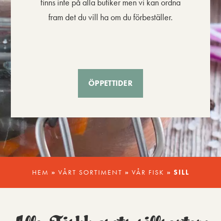
finns inte på alla butiker men vi kan ordna
fram det du vill ha om du förbeställer.
ÖPPETTIDER
HEM
»
VÅRT SORTIMENT
»
VÅR FISK
»
SILL