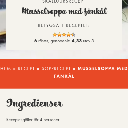
SKALDJURSRECEPT
Musselsoppa med fänkål
BETYGSÄTT RECEPTET:
6
röster, genomsnitt:
4,33
utav 5
HEM
»
RECEPT
»
SOPPRECEPT
»
MUSSELSOPPA MED
FÄNKÅL
Ingredienser
Receptet gäller för
4 personer