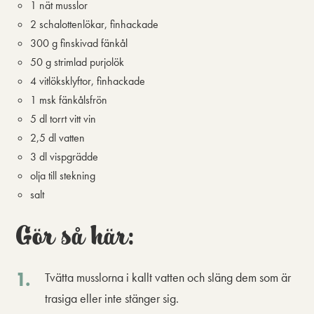
1 nät musslor
2 schalottenlökar, finhackade
300 g finskivad fänkål
50 g strimlad purjolök
4 vitlöksklyftor, finhackade
1 msk fänkålsfrön
5 dl torrt vitt vin
2,5 dl vatten
3 dl vispgrädde
olja till stekning
salt
Gör så här:
Tvätta musslorna i kallt vatten och släng dem som är
trasiga eller inte stänger sig.