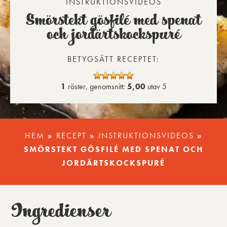
INSTRUKTIONSVIDEOS
Smörstekt gösfilé med spenat
och jordärtskockspuré
BETYGSÄTT RECEPTET:
1
röster, genomsnitt:
5,00
utav 5
HEM
»
RECEPT
»
INSTRUKTIONSVIDEOS
»
SMÖRSTEKT GÖSFILÉ MED SPENAT OCH
JORDÄRTSKOCKSPURÉ
Ingredienser