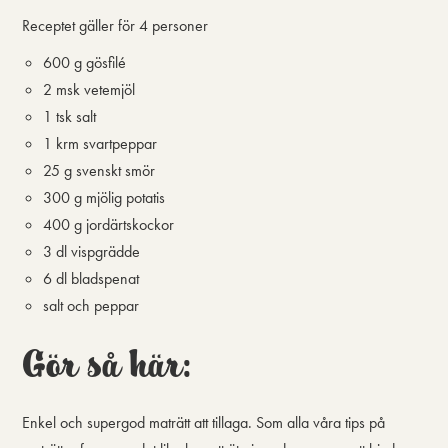
Receptet gäller för
4 personer
600 g gösfilé
2 msk vetemjöl
1 tsk salt
1 krm svartpeppar
25 g svenskt smör
300 g mjölig potatis
400 g jordärtskockor
3 dl vispgrädde
6 dl bladspenat
salt och peppar
Gör så här:
Enkel och supergod maträtt att tillaga. Som alla våra tips på