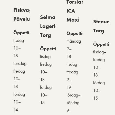
Torslanda
Fiskvagnen
ICA
Selma
Påvelund
Maxi
Stenung
Lagerlöfs
Torg
Öppettider:
Öppettider:
Torg
tisdag
måndag
Öppettide
10–
Öppettider:
9–
tisdag–
18
tisdag–
18
fredag
torsdag-
fredag
tisdag–
10–
fredag
10–
fredag
18
10-
18
9–
lördag
18
lördag
19
10–
lördag
10–
lördag–
15
10–
15
söndag
14
9-