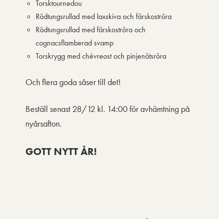
Torsktournedou
Rödtungsrullad med laxskiva och färskoströra
Rödtungsrullad med färskoströra och
cognacsflamberad svamp
Torskrygg med chévreost och pinjenötsröra
Och flera goda såser till det!
Beställ senast 28/12 kl. 14:00 för avhämtning på
nyårsafton.
GOTT NYTT ÅR!