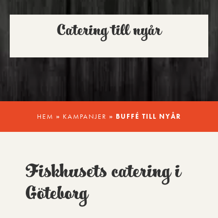
Catering till nyår
HEM
»
KAMPANJER
»
BUFFÉ TILL NYÅR
Fiskhusets catering i
Göteborg