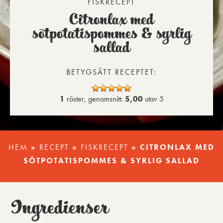
FISKRECEPT
Citronlax med
sötpotatispommes & syrlig
sallad
BETYGSÄTT RECEPTET:
1
röster, genomsnitt:
5,00
utav 5
HEM
»
RECEPT
»
FISKRECEPT
»
CITRONLAX MED
SÖTPOTATISPOMMES & SYRLIG SALLAD
Ingredienser