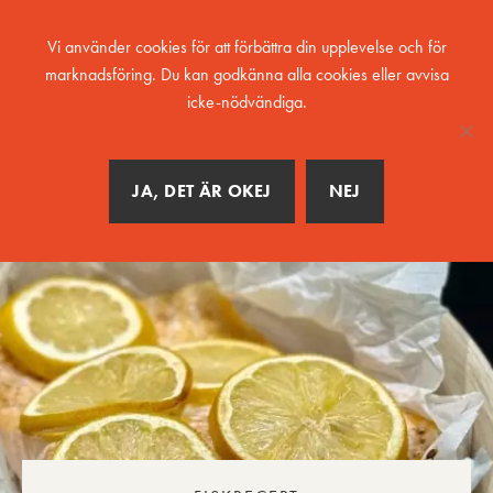
MENY
Vi använder cookies för att förbättra din upplevelse och för
marknadsföring. Du kan godkänna alla cookies eller avvisa
icke-nödvändiga.
JA, DET ÄR OKEJ
NEJ