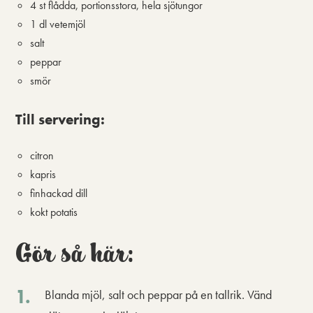
4 st flådda, portionsstora, hela sjötungor
1 dl vetemjöl
salt
peppar
smör
Till servering:
citron
kapris
finhackad dill
kokt potatis
Gör så här:
Blanda mjöl, salt och peppar på en tallrik. Vänd