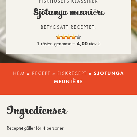
FISKHUSETS KLASSIKER
Sjötunga meunière
BETYGSÄTT RECEPTET:
1
röster, genomsnitt:
4,00
utav 5
HEM
»
RECEPT
»
FISKRECEPT
»
SJÖTUNGA
MEUNIÈRE
Ingredienser
Receptet gäller för
4 personer