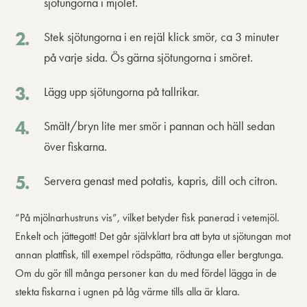
sjötungorna i mjölet.
Stek sjötungorna i en rejäl klick smör, ca 3 minuter
på varje sida. Ös gärna sjötungorna i smöret.
Lägg upp sjötungorna på tallrikar.
Smält/bryn lite mer smör i pannan och häll sedan
över fiskarna.
Servera genast med potatis, kapris, dill och citron.
“På mjölnarhustruns vis”, vilket betyder fisk panerad i vetemjöl.
Enkelt och jättegott!
Det går självklart bra att byta ut sjötungan mot
annan plattfisk, till exempel rödspätta, rödtunga eller bergtunga.
Om du gör till många personer kan du med fördel lägga in de
stekta fiskarna i ugnen på låg värme tills alla är klara.