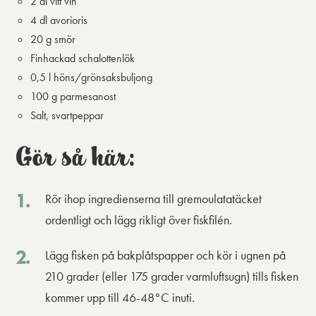
2 dl vitt vin
4 dl avorioris
20 g smör
Finhackad schalottenlök
0,5 l höns/grönsaksbuljong
100 g parmesanost
Salt, svartpeppar
Gör så här:
Rör ihop ingredienserna till gremoulatatäcket
ordentligt och lägg rikligt över fiskfilén.
Lägg fisken på bakplåtspapper och kör i ugnen på
210 grader (eller 175 grader varmluftsugn) tills fisken
kommer upp till 46-48°C inuti.