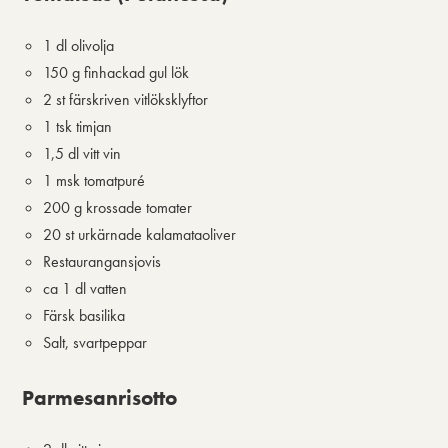
1 dl olivolja
150 g finhackad gul lök
2 st färskriven vitlöksklyftor
1 tsk timjan
1,5 dl vitt vin
1 msk tomatpuré
200 g krossade tomater
20 st urkärnade kalamataoliver
Restaurangansjovis
ca 1 dl vatten
Färsk basilika
Salt, svartpeppar
Parmesanrisotto