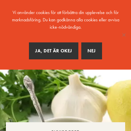
MENY
Vi använder cookies för att förbättra din upplevelse och för
marknadsföring. Du kan godkänna alla cookies eller avvisa
icke-nödvändiga.
JA, DET ÄR OKEJ
NEJ