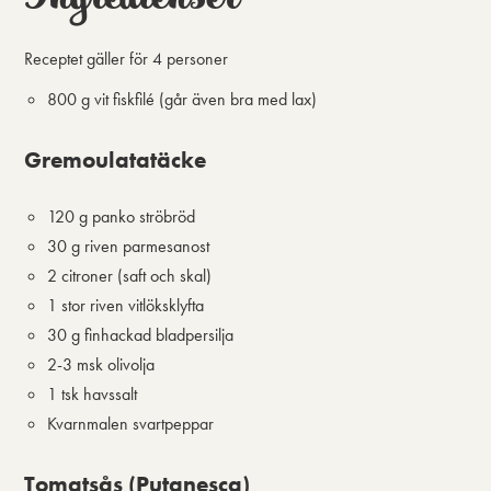
Receptet gäller för
4 personer
800 g vit fiskfilé (går även bra med lax)
Gremoulatatäcke
120 g panko ströbröd
30 g riven parmesanost
2 citroner (saft och skal)
1 stor riven vitlöksklyfta
30 g finhackad bladpersilja
2-3 msk olivolja
1 tsk havssalt
Kvarnmalen svartpeppar
Tomatsås (Putanesca)