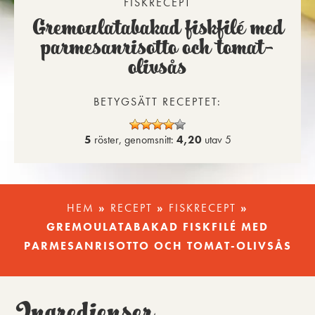
FISKRECEPT
Gremoulatabakad fiskfilé med
parmesanrisotto och tomat-
olivsås
BETYGSÄTT RECEPTET:
5
röster, genomsnitt:
4,20
utav 5
HEM
»
RECEPT
»
FISKRECEPT
»
GREMOULATABAKAD FISKFILÉ MED
PARMESANRISOTTO OCH TOMAT-OLIVSÅS
Ingredienser